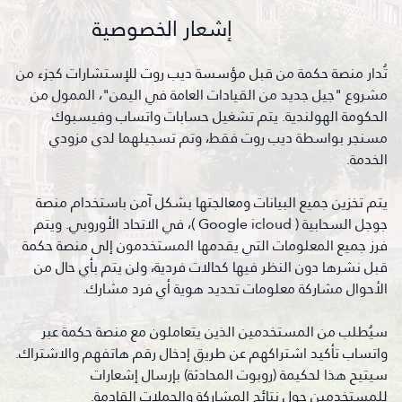
إشعار الخصوصية
تُدار منصة حكمة من قبل مؤسسة ديب روت للإستشارات كجزء من
مشروع "جيل جديد من القيادات العامة في اليمن"، الممول من
الحكومة الهولندية. يتم تشغيل حسابات واتساب وفيسبوك
مسنجر بواسطة ديب روت فقط، وتم تسجيلهما لدى مزودي
الخدمة.
يتم تخزين جميع البيانات ومعالجتها بشكل آمن باستخدام منصة
جوجل السحابية ( Google icloud )، في الاتحاد الأوروبي. ويتم
فرز جميع المعلومات التي يقدمها المستخدمون إلى منصة حكمة
قبل نشرها دون النظر فيها كحالات فردية، ولن يتم بأي حال من
الأحوال مشاركة معلومات تحديد هوية أي فرد مشارك.
سيُطلب من المستخدمين الذين يتعاملون مع منصة حكمة عبر
واتساب تأكيد اشتراكهم عن طريق إدخال رقم هاتفهم والاشتراك.
سيتيح هذا لحكيمة (روبوت المحادثة) بإرسال إشعارات
للمستخدمين حول نتائج المشاركة والحملات القادمة.