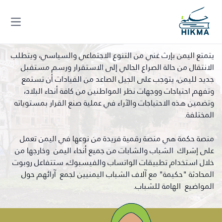
 menu
يتمتع اليمن بإرث غني من التنوع الاجتماعي والسياسي، ويتطلب
الانتقال من حالة الصراع الحالي إلى الاستقرار ورسم مستقبل
جديد لليمن، يتوجب على الجيل الصاعد من القيادات أن تستمع
وتفهم احتياجات ووجهات نظر المواطنين من كافة أنحاء البلاد،
وتضمين هذه الاحتياجات والآراء في عملية صنع القرار بمستوياته
المختلفة.
منصة حكمة هي منصة رقمية فريدة من نوعها في اليمن تعمل
على إشراك الشباب والشابات من جميع أنحاء اليمن وخارجها من
خلال استخدام تطبيقات الواتساب والفيسبوك، ستتفاعل روبوت
المحادثة "حكيمة" مع آلاف الشباب اليمنيين لجمع آرائهم حول
المواضيع الهامة للشباب.